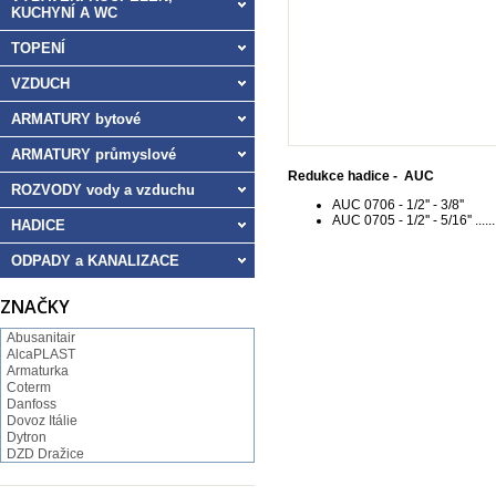
KUCHYNÍ A WC
TOPENÍ
VZDUCH
ARMATURY bytové
ARMATURY průmyslové
Redukce hadice - AUC
ROZVODY vody a vzduchu
AUC 0706 - 1/2'' - 3/8''
AUC 0705 - 1/2'' - 5/16'' .......
HADICE
ODPADY a KANALIZACE
ZNAČKY
Abusanitair
AlcaPLAST
Armaturka
Coterm
Danfoss
Dovoz Itálie
Dytron
DZD Dražice
FV Plast
GEBO