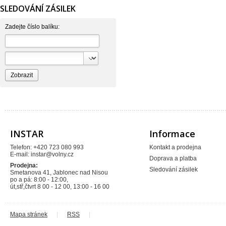
Hartman
SLEDOVÁNÍ ZÁSILEK
Hutterer & Lechner
Ivar
JB SANITARY
Zadejte číslo balíku:
JIKA
KOVO
NORMA
Pavliš a Hartmann
RAV Slezák
Rothenberger
Sagittarius
SAM Myjava
SAM plast
TIEMME
Vagnerplast
VALMON
Xtra
INSTAR
Informace
Telefon: +420 723 080 993
Kontakt a prodejna
E-mail:
instar@volny.cz
Doprava a platba
Prodejna:
Sledování zásilek
Smetanova 41, Jablonec nad Nisou
po a pá: 8:00 - 12:00,
út,stř,čtvrt 8 00 - 12 00, 13:00 - 16 00
Mapa stránek
|
RSS
|