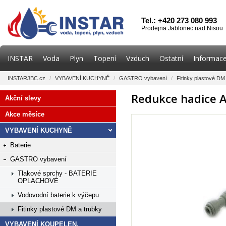
Tel.: +420 273 080 993
Prodejna Jablonec nad Nisou
INSTAR
Voda
Plyn
Topení
Vzduch
Ostatní
Informace
INSTARJBC.cz
/
VYBAVENÍ KUCHYNĚ
/
GASTRO vybavení
/
Fitinky plastové DM
Redukce hadice 
Akční slevy
Akce měsíce
VYBAVENÍ KUCHYNĚ
Baterie
GASTRO vybavení
Tlakové sprchy - BATERIE
OPLACHOVÉ
Vodovodní baterie k výčepu
Fitinky plastové DM a trubky
VYBAVENÍ KOUPELEN,