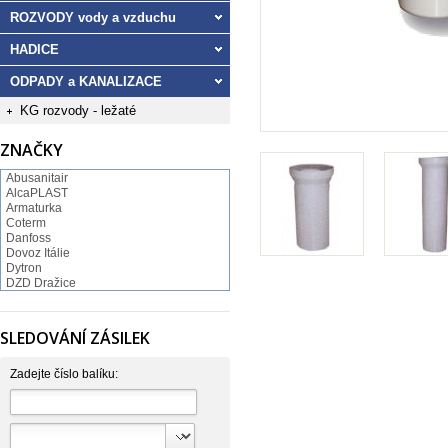
ROZVODY vody a vzduchu
HADICE
ODPADY a KANALIZACE
KG rozvody - ležaté
ZNAČKY
Abusanitair
AlcaPLAST
Armaturka
Coterm
Danfoss
Dovoz Itálie
Dytron
DZD Dražice
FV Plast
GEBO
Hartman
SLEDOVÁNÍ ZÁSILEK
Hutterer & Lechner
Ivar
JB SANITARY
Zadejte číslo balíku:
JIKA
KOVO
NORMA
Pavliš a Hartmann