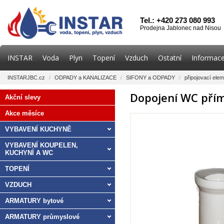
Tel.: +420 273 080 993
Prodejna Jablonec nad Nisou
INSTAR
Voda
Plyn
Topení
Vzduch
Ostatní
Informace
INSTARJBC.cz
/
ODPADY a KANALIZACE
/
SIFONY a ODPADY
/
připojovací ele
Dopojení WC př
Akční slevy
Akce měsíce
VYBAVENÍ KUCHYNĚ
VYBAVENÍ KOUPELEN,
KUCHYNÍ A WC
TOPENÍ
VZDUCH
ARMATURY bytové
ARMATURY průmyslové