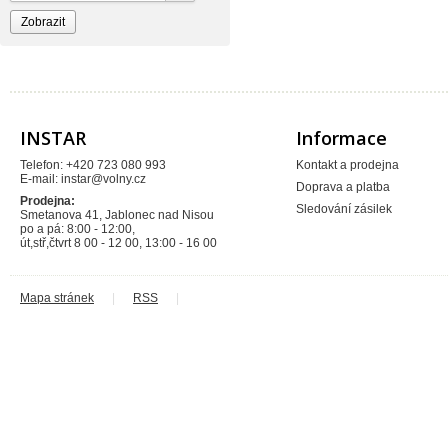
RAV Slezák
Rothenberger
Sagittarius
SAM Myjava
SAM plast
TIEMME
Vagnerplast
VALMON
Xtra
INSTAR
Informace
Telefon: +420 723 080 993
Kontakt a prodejna
E-mail:
instar@volny.cz
Doprava a platba
Prodejna:
Sledování zásilek
Smetanova 41, Jablonec nad Nisou
po a pá: 8:00 - 12:00,
út,stř,čtvrt 8 00 - 12 00, 13:00 - 16 00
Mapa stránek
|
RSS
|