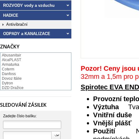
ROZVODY vody a vzduchu
HADICE
Antivibrační
ODPADY a KANALIZACE
ZNAČKY
Abusanitair
AlcaPLAST
Armaturka
Pozor! Ceny jsou 
Coterm
Danfoss
32mm a 1,5m pro 
Dovoz Itálie
Dytron
Spirotec EVA EN
DZD Dražice
FV Plast
GEBO
Provozní teplo
Hartman
SLEDOVÁNÍ ZÁSILEK
Výztuha
Tva
Hutterer & Lechner
Ivar
Vnitřní duš
JB SANITARY
Zadejte číslo balíku:
JIKA
Vnější pláš
KOVO
Použití
NORMA
Pavliš a Hartmann