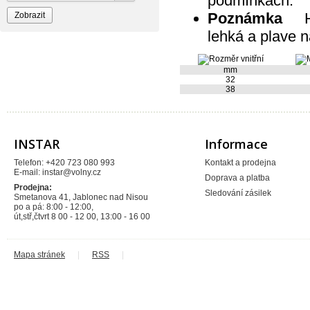
podmínkách.
RAV Slezák
Rothenberger
Poznámka
Had
Sagittarius
SAM Myjava
lehká a plave n
SAM plast
TIEMME
Vagnerplast
mm
VALMON
32
Xtra
38
INSTAR
Informace
Telefon: +420 723 080 993
Kontakt a prodejna
E-mail:
instar@volny.cz
Doprava a platba
Prodejna:
Sledování zásilek
Smetanova 41, Jablonec nad Nisou
po a pá: 8:00 - 12:00,
út,stř,čtvrt 8 00 - 12 00, 13:00 - 16 00
Mapa stránek
|
RSS
|