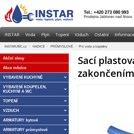
Tel.: +420 273 080 993
Prodejna Jablonec nad Nisou
INSTAR
Voda
Plyn
Topení
Vzduch
Ostatní
Informace
INSTARJBC.cz
/
HADICE
/
PRŮMYSLOVÉ
/
Pro vodu a kapaliny
Sací plastov
Akční slevy
Akce měsíce
zakončením
VYBAVENÍ KUCHYNĚ
VYBAVENÍ KOUPELEN,
KUCHYNÍ A WC
TOPENÍ
VZDUCH
ARMATURY bytové
ARMATURY průmyslové