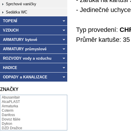
Sprchové vaničky
- Jedinečné uchyce
Sedátka WC
TOPENÍ
Typ provedení:
CH
VZDUCH
Průměr kartuše: 3
ARMATURY bytové
ARMATURY průmyslové
ROZVODY vody a vzduchu
HADICE
ODPADY a KANALIZACE
ZNAČKY
Abusanitair
AlcaPLAST
Armaturka
Coterm
Danfoss
Dovoz Itálie
Dytron
DZD Dražice