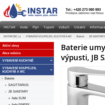
Tel.: +420 273 080 993
Prodejna Jablonec nad Nisou
INSTAR
Voda
Plyn
Topení
Vzduch
Ostatní
Informace
INSTARJBC.cz
/
VYBAVENÍ KOUPELEN, KUCHYNÍ A WC
/
Baterie
/
JB SANITARY
Baterie umy
Akční slevy
Akce měsíce
výpusti, JB
VYBAVENÍ KUCHYNĚ
VYBAVENÍ KOUPELEN,
KUCHYNÍ A WC
Baterie
SAGITTARIUS
JB SANITARY
řada SLIM
řada FINERY