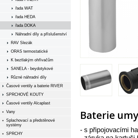
řada WAT
řada HEDA
řada DOKA
Náhradní díly a příslušenství
RAV Slezák
ORAS termostatické
K beztlakým ohřívačům
SANELA - beydotykové
Různé náhradní díly
Časové ventily a baterie RIVER
SPRCHOVÉ KOUTY
Časové ventily Alcaplast
Baterie umy
Vany
Splachovací a předstěnové
systémy
- s připojovacími 
SPRCHY
- záruka na kartuši 