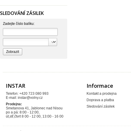
FV Plast
GEBO
Hartman
SLEDOVÁNÍ ZÁSILEK
Hutterer & Lechner
Ivar
JB SANITARY
Zadejte číslo balíku:
JIKA
KOVO
NORMA
Pavliš a Hartmann
RAV Slezák
Rothenberger
Sagittarius
SAM Myjava
SAM plast
TIEMME
Vagnerplast
VALMON
Xtra
INSTAR
Informace
Telefon: +420 723 080 993
Kontakt a prodejna
E-mail:
instar@volny.cz
Doprava a platba
Prodejna:
Sledování zásilek
Smetanova 41, Jablonec nad Nisou
po a pá: 8:00 - 12:00,
út,stř,čtvrt 8 00 - 12 00, 13:00 - 16 00