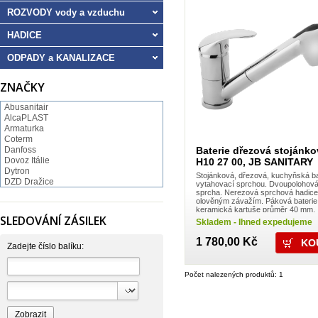
ROZVODY vody a vzduchu
HADICE
ODPADY a KANALIZACE
ZNAČKY
Abusanitair
AlcaPLAST
Armaturka
Coterm
Baterie dřezová stojánko
Danfoss
Dovoz Itálie
H10 27 00, JB SANITARY
Dytron
Stojánková, dřezová, kuchyňská ba
DZD Dražice
vytahovací sprchou. Dvoupolohová
FV Plast
sprcha. Nerezová sprchová hadice
olověným závažím. Páková baterie, 
GEBO
keramická kartuše průměr 40 mm.
Hartman
SLEDOVÁNÍ ZÁSILEK
Skladem - Ihned expedujeme
Hutterer & Lechner
Ivar
1 780,00 Kč
JB SANITARY
Zadejte číslo balíku:
JIKA
KOVO
Počet nalezených produktů: 1
NORMA
Pavliš a Hartmann
RAV Slezák
Rothenberger