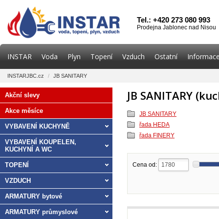
Tel.: +420 273 080 993
Prodejna Jablonec nad Nisou
INSTAR
Voda
Plyn
Topení
Vzduch
Ostatní
Informace
INSTARJBC.cz
/
JB SANITARY
JB SANITARY (kuc
Akční slevy
Akce měsíce
JB SANITARY
řada HEDA
VYBAVENÍ KUCHYNĚ
řada FINERY
VYBAVENÍ KOUPELEN,
KUCHYNÍ A WC
TOPENÍ
Cena od:
VZDUCH
ARMATURY bytové
ARMATURY průmyslové