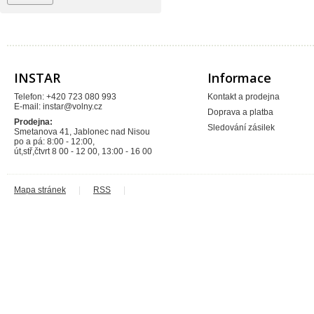
Sagittarius
SAM Myjava
SAM plast
TIEMME
Vagnerplast
VALMON
Xtra
INSTAR
Informace
Telefon: +420 723 080 993
Kontakt a prodejna
E-mail:
instar@volny.cz
Doprava a platba
Prodejna:
Sledování zásilek
Smetanova 41, Jablonec nad Nisou
po a pá: 8:00 - 12:00,
út,stř,čtvrt 8 00 - 12 00, 13:00 - 16 00
Mapa stránek
|
RSS
|