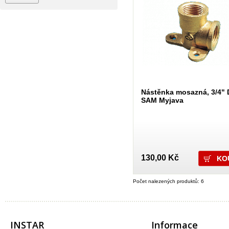
Sagittarius
SAM Myjava
SAM plast
TIEMME
Vagnerplast
VALMON
Xtra
Nástěnka mosazná, 3/4" 
SAM Myjava
130,00 Kč
Počet nalezených produktů: 6
INSTAR
Informace