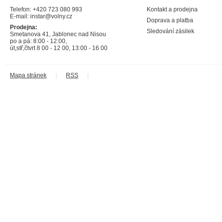
Telefon: +420 723 080 993
Kontakt a prodejna
E-mail:
instar@volny.cz
Doprava a platba
Prodejna:
Sledování zásilek
Smetanova 41, Jablonec nad Nisou
po a pá: 8:00 - 12:00,
út,stř,čtvrt 8 00 - 12 00, 13:00 - 16 00
Mapa stránek
|
RSS
|