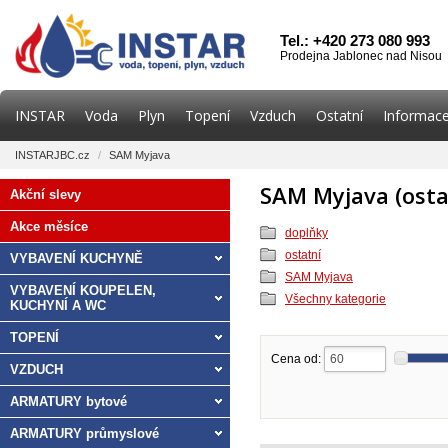
Tel.: +420 273 080 993
Prodejna Jablonec nad Nisou
INSTAR
Voda
Plyn
Topení
Vzduch
Ostatní
Informace
INSTARJBC.cz
/
SAM Myjava
SAM Myjava (ost
Akční slevy
Akce měsíce
doplňky
ostatní
VYBAVENÍ KUCHYNĚ
SAM Myjava
VYBAVENÍ KOUPELEN,
Všechny kategorie
KUCHYNÍ A WC
TOPENÍ
Cena od:
VZDUCH
ARMATURY bytové
ARMATURY průmyslové