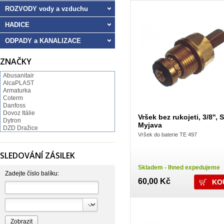
ROZVODY vody a vzduchu
HADICE
ODPADY a KANALIZACE
ZNAČKY
Abusanitair
AlcaPLAST
Armaturka
Coterm
Danfoss
Dovoz Itálie
Vršek bez rukojeti, 3/8'',
Dytron
Myjava
DZD Dražice
Vršek do baterie TE 497
FV Plast
GEBO
Hartman
SLEDOVÁNÍ ZÁSILEK
Hutterer & Lechner
Ivar
Skladem - Ihned expedujeme
JB SANITARY
Zadejte číslo balíku:
60,00 Kč
JIKA
KOVO
NORMA
Pavliš a Hartmann
RAV Slezák
Rothenberger